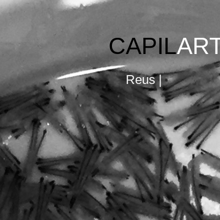
CAPIL
AR
Reus |
Barcelon