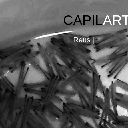
CAPIL
AR
Reus |
Barcelon