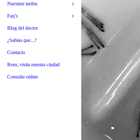
Nuestras tarifas
Faq’s
Blog del doctor
¿Sabías que...?
Contacto
Reus, visita nuestra ciudad
Consulta online