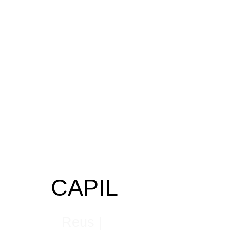
CAPIL
AR
TE
Reus |
Barcelona