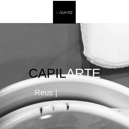
CAPIL
AR
TE
Reus |
Barcelona