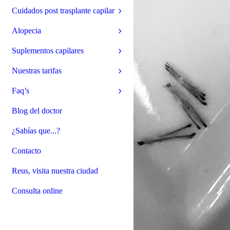
Cuidados post trasplante capilar
Alopecia
Suplementos capilares
Nuestras tarifas
Faq’s
Blog del doctor
¿Sabías que...?
Contacto
Reus, visita nuestra ciudad
Consulta online